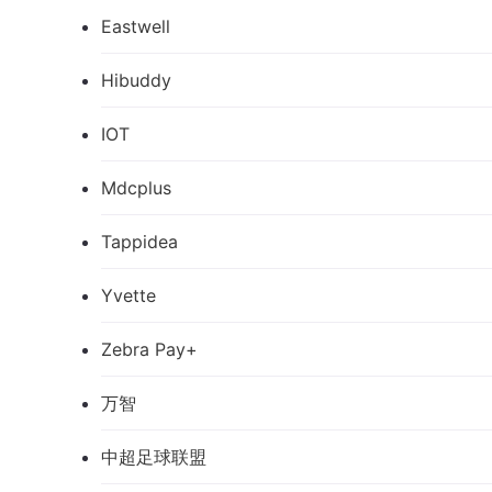
Eastwell
Hibuddy
IOT
Mdcplus
Tappidea
Yvette
Zebra Pay+
万智
中超足球联盟