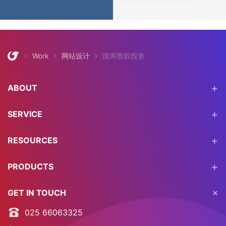
Work
网站设计
国寿股权投资
ABOUT
SERVICE
RESOURCES
PRODUCTS
GET IN TOUCH
025 66063325