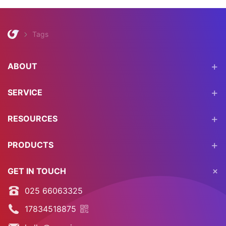
Tags
ABOUT
SERVICE
RESOURCES
PRODUCTS
GET IN TOUCH
025 66063325
17834518875