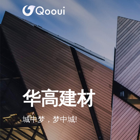
华高建材
城中梦，梦中城!