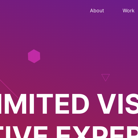
About
Work
JECT PROD